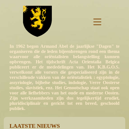
In 1962 begon Armand Abel de jaarlijkse "Dagen" te
organiseren die de leden bijeenbrengen rond een thema
waarvoor alle oriëntalisten belangstelling kunnen
opbrengen. Het tijdschrift Acta Orientalia Belgica
publiceert er de mededelingen van. Het K.B.G.O.S.
verwelkomt alle vorsers die gespecialiseerd zijn in de
verschillende vakken van de oriëntalistiek : egyptologie,
assyriologie, bijbelse studies, indologie, Verre Oosterse
studies, slavistiek, enz. Het Genootschap staat ook open
voor alle liefhebbers van het oude en moderne Oosten.
Zijn werkzaamheden zijn dus tegelijkertijd erudiet,
pluridisciplinair en gericht tot een breed, geschoold
publiek.
LAATSTE NIEUWS