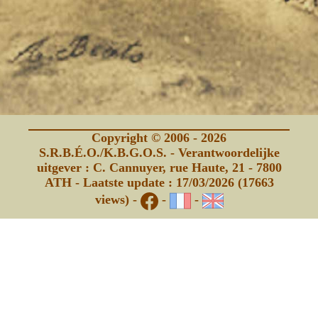
Copyright © 2006 - 2026
S.R.B.É.O./K.B.G.O.S. - Verantwoordelijke
uitgever : C. Cannuyer, rue Haute, 21 - 7800
ATH - Laatste update : 17/03/2026 (17663
views) -
-
-