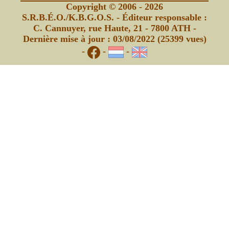
Copyright © 2006 - 2026
S.R.B.É.O./K.B.G.O.S. - Éditeur responsable :
C. Cannuyer, rue Haute, 21 - 7800 ATH -
Dernière mise à jour : 03/08/2022 (25399 vues)
-
-
-