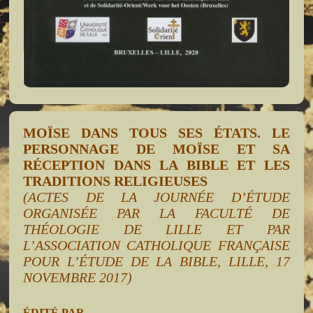
MOÏSE DANS TOUS SES ÉTATS. LE
PERSONNAGE DE MOÏSE ET SA
RÉCEPTION DANS LA BIBLE ET LES
TRADITIONS RELIGIEUSES
(ACTES DE LA JOURNÉE D’ÉTUDE
ORGANISÉE PAR LA FACULTÉ DE
THÉOLOGIE DE LILLE ET PAR
L’ASSOCIATION CATHOLIQUE FRANÇAISE
POUR L’ÉTUDE DE LA BIBLE, LILLE, 17
NOVEMBRE 2017)
ÉDITÉ PAR