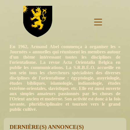
En 1962, Armand Abel commença à organiser les «
Journées » annuelles qui réunissent les membres autour
d'un thème intéressant toutes les disciplines de
l'orientalisme. La revue Acta Orientalia Belgica en
publie les communications. La S.R.B.É.O. accueille en
son sein tous les chercheurs spécialistes des diverses
disciplines de l'orientalisme : égyptologie, assyriologie,
études bibliques, islamologie, indianologie, études
extrême-orientales, slavistique, etc. Elle est aussi ouverte
aux simples amateurs passionnés par les choses de
l'Orient ancien et moderne. Son activité est donc à la fois
savante, pluridisciplinaire et tournée vers le grand
public cultivé.
DERNIÈRE(S) ANNONCE(S)