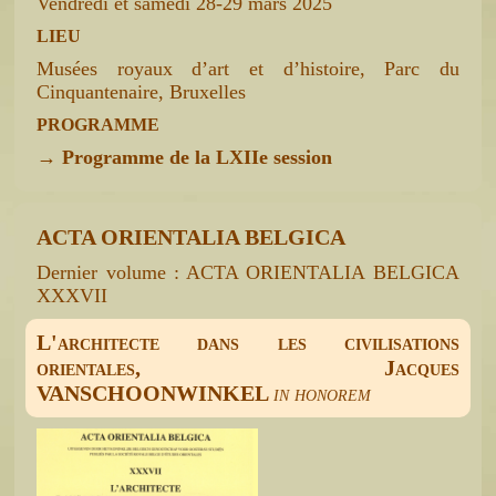
Vendredi et samedi 28-29 mars 2025
LIEU
Musées royaux d’art et d’histoire, Parc du
Cinquantenaire, Bruxelles
PROGRAMME
→
Programme de la LXIIe session
ACTA ORIENTALIA BELGICA
Dernier volume : ACTA ORIENTALIA BELGICA
XXXVII
L'architecte dans les civilisations
orientales, Jacques
VANSCHOONWINKEL
in honorem