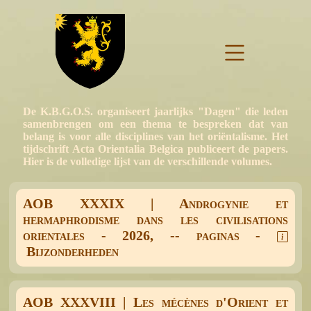
De K.B.G.O.S. organiseert jaarlijks "Dagen" die leden
samenbrengen om een thema te bespreken dat van
belang is voor alle disciplines van het oriëntalisme. Het
tijdschrift Acta Orientalia Belgica publiceert de papers.
Hier is de volledige lijst van de verschillende volumes.
AOB XXXIX | Androgynie et
hermaphrodisme dans les civilisations
orientales - 2026, -- paginas -
Bijzonderheden
AOB XXXVIII | Les mécènes d'Orient et